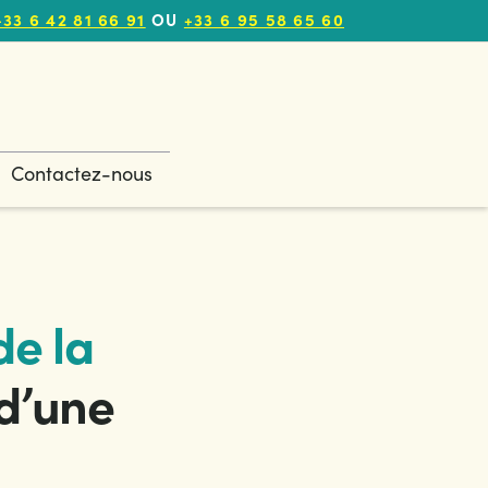
33 6 42 81 66 91
OU
+33 6 95 58 65 60
Contactez-nous
de la
d’une