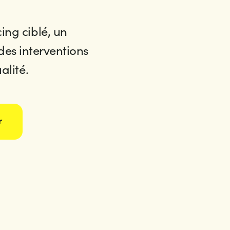
ing ciblé, un
s interventions
alité.
r