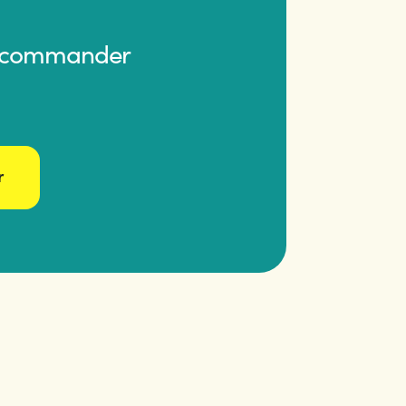
décommander
r