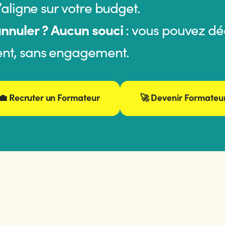
’aligne sur votre budget.
annuler ? Aucun souci
: vous pouvez 
nt, sans engagement.
💼 Recruter un Formateur
🚀 Devenir Formateu