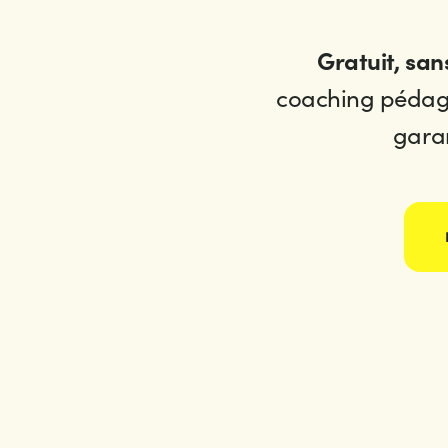
Gratuit, sa
coaching pédag
garan