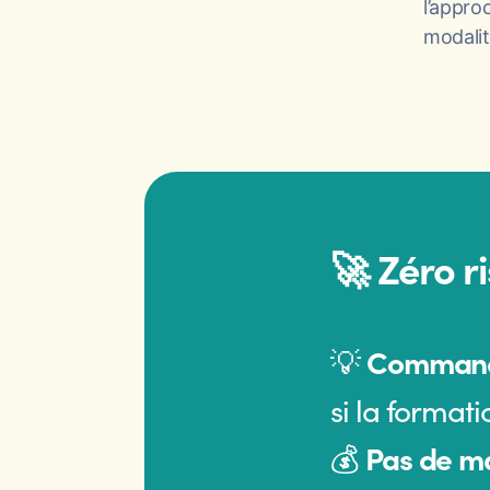
l’appro
modalit
🚀 Zéro ri
💡
Commande
si la formati
💰
Pas de m