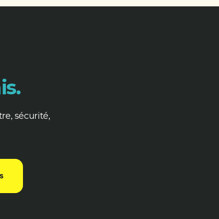
is.
re, sécurité,
s