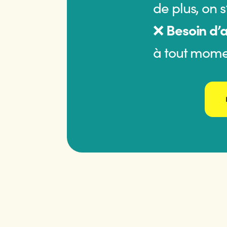
de plus, on s
❌
Besoin d’
à tout mome