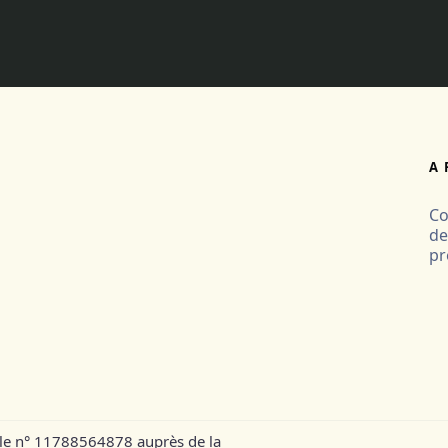
A 
Co
de
pr
 le n° 11788564878 auprès de la