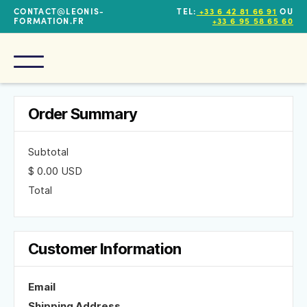
CONTACT@LEONIS-
TEL:
+33 6 42 81 66 91
OU
FORMATION.FR
+33 6 95 58 65 60
Order Summary
Subtotal
$ 0.00 USD
Total
Customer Information
Email
Shipping Address